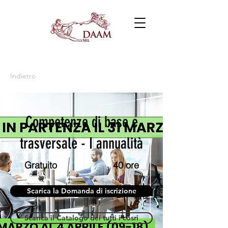
Indietro
Competenze di base e
trasversale - I annualità
Gratuito
40 ore
Scarica la Domanda di iscrizione
Scarica il Catalogo dei tutti i cosri