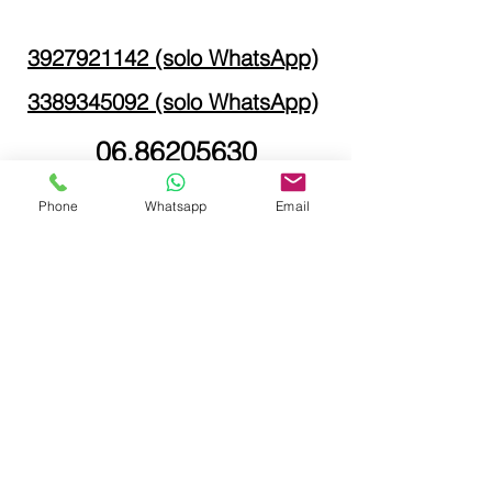
3927921142 (solo WhatsApp)
3389345092 (solo WhatsApp)
06.86205630
Phone
Whatsapp
Email
daamsrls@gmail.com
Via Licinio Murena 49,
00175, Roma
(metro Linea A -
Numidio Quadrato)