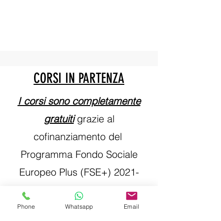
CORSI IN PARTENZA
I corsi sono completamente
gratuiti
grazie al
cofinanziamento del
Programma Fondo Sociale
Europeo Plus (FSE+)
2021-
2027
– Obiettivo di Policy 4
“Un’Europa più sociale” –
Phone
Whatsapp
Email