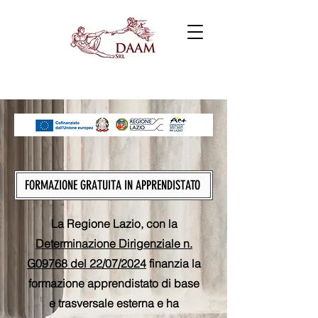
FORMAZIONE GRATUITA IN APPRENDISTATO
La Regione Lazio, con la
Determinazione Dirigenziale n.
G09768 del 22/07/2024
finanzia la
formazione apprendistato di base
e trasversale esterna e ha