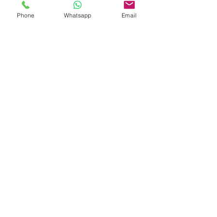
progettazione e uso dei
Phone
Whatsapp
Email
principali software di grafica.
Non perdere questa
occasione di formazione!
Per ulteriori informazioni e
iscrizioni, contattaci.
Daam S.R.L.
daamsrls@gmail.com
06.86205630