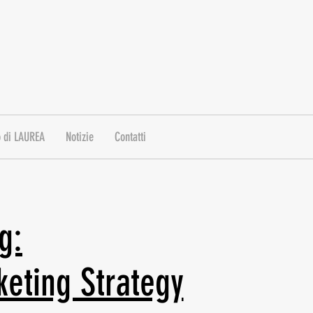
 di LAUREA
Notizie
Contatti
g:
rketing Strategy