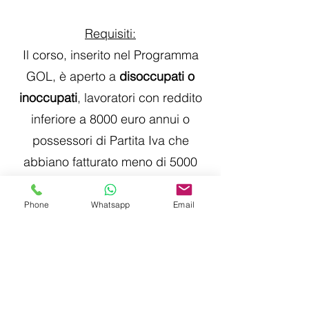
Requisiti:
Il corso, inserito nel Programma
GOL, è aperto a
disoccupati o
inoccupati
, lavoratori con reddito
inferiore a 8000 euro annui o
possessori di Partita Iva che
abbiano fatturato meno di 5000
euro, che desiderano migliorare le
proprie competenze digitali.
Phone
Whatsapp
Email
Acquisisci competenze digitali
fondamentali e partecipa
attivamente alla società