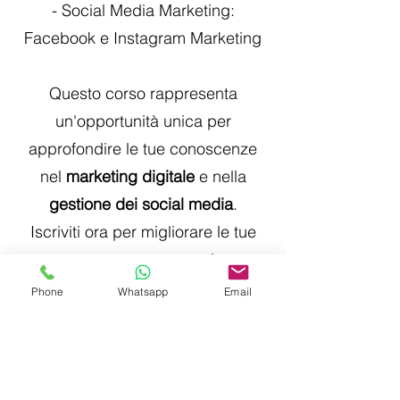
- Social Media Marketing:
Facebook e Instagram Marketing
Questo corso rappresenta
un'opportunità unica per
approfondire le tue conoscenze
nel
marketing digitale
e nella
gestione dei social media
.
Iscriviti ora per migliorare le tue
competenze e prepararti a un
futuro brillante nel settore.
Phone
Whatsapp
Email
Per maggiori dettagli e per
registrarti, visita il nostro sito web!
---
Iscriviti subito!